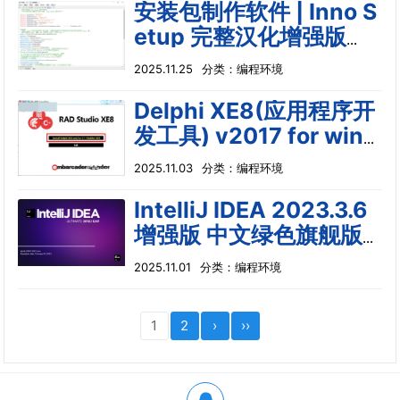
安装包制作软件 | Inno S
etup 完整汉化增强版
（v6.5.3）
2025.11.25
分类：
编程环境
Delphi XE8(应用程序开
发工具) v2017 for wind
ows 特别版(附注册机
2025.11.03
分类：
编程环境
+安装教程)
IntelliJ IDEA 2023.3.6
增强版 中文绿色旗舰版
(附汉化包+方法)
2025.11.01
分类：
编程环境
1
2
›
››