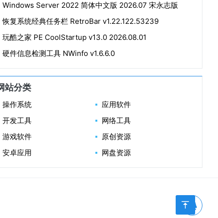
Windows Server 2022 简体中文版 2026.07 宋永志版
恢复系统经典任务栏 RetroBar v1.22.122.53239
玩酷之家 PE CoolStartup v13.0 2026.08.01
硬件信息检测工具 NWinfo v1.6.6.0
网站分类
操作系统
应用软件
Windows Se
Windows PE
文字办公
图形图像
开发工具
网络工具
ver
Windows 11
编程环境
Windows 10
建站代码
系统辅助
网页浏览
硬件工具
防火墙
游戏软件
原创资源
Windows 7
单机游戏
Windows XP
局域网单机
反流氓病毒
远程工具
压缩解压
扫描嗅探
安卓应用
网盘资源
Linux｜国产
游戏DLC
游戏辅助
输入法
资源共享
软件工具箱
上传下载
系统

